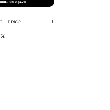
mmander et payer
E — E-DICO
e des Digi-Humains
Kandiss
e De Kandiss
ns Saillants
e sociale
 :
talien
42 pages
BNF : le 14.02.2026
t Valentin
 - Le 14.02.2026
sse :
Un contre-cadeau pour la 