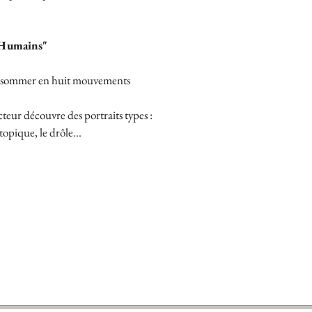
Humains"​
consommer en huit mouvements 
ecteur découvre des portraits types :
topique, le drôle...