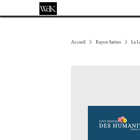
Entrée
Château
Librairie
Accueil
Rayon Satires
La L