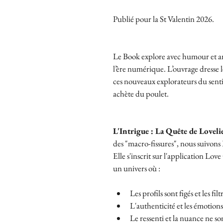
Publié pour la St Valentin 2026.
Le Book explore avec humour et am
l’ère numérique. L’ouvrage dresse l
ces nouveaux explorateurs du sen
achète du poulet.
L'Intrigue : La Quête de Lovelie
des "macro-fissures", nous suivon
Elle s'inscrit sur l'application Lo
un univers où :
Les profils sont figés et les fil
L'authenticité et les émotions
Le ressenti et la nuance ne so