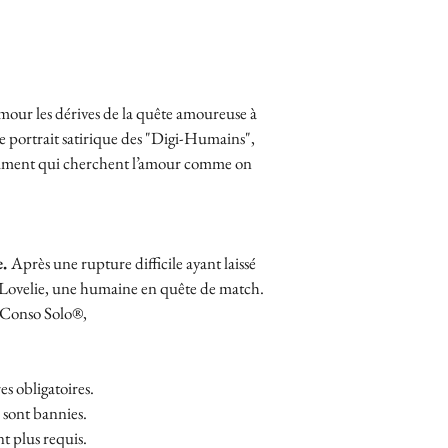
Saint-Valentin
our les dérives de la quête amoureuse à 
e portrait satirique des "Digi-Humains", 
timent qui cherchent l’amour comme on 
. 
Après une rupture difficile ayant laissé 
s Lovelie, une humaine en quête de match. 
ve Conso Solo®,
tres obligatoires.
 sont bannies.
nt plus requis.