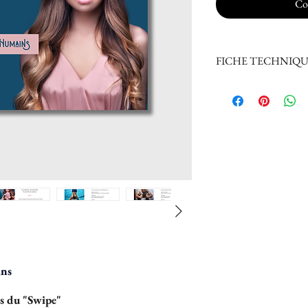
Co
FICHE TECHNIQU
Titre :
 La love parad
Autrice :
 Wendie De 
Illustrations : 
Wendi
Collection : 
 Les Bila
Genre : 
Satire et fabl
Public : 
Adulte​
Formats disponibles
E-book : A4 I
Pagination : 
Dépôt légal 
ins
Publié pour la Sain
s du "Swipe"
Communiqué de pre