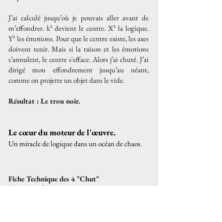
J’ai calculé jusqu’où je pouvais aller avant de
m’effondrer. k² devient le centre. X² la logique.
Y² les émotions. Pour que le centre existe, les axes
doivent tenir. Mais si la raison et les émotions
s’annulent, le centre s'efface. Alors j’ai chuté. J’ai
dirigé mon effondrement jusqu’au néant,
comme on projette un objet dans le vide.
Résultat : Le trou noir.
Le cœur du moteur de l'œuvre.
Un miracle de logique dans un océan de chaos.
Fiche Technique des 4 "Chut"
L’art de s'effondrer sans compromis.
Concept : Tomber sur soi-même dans le vide
Syndrome : Désordre mathématique