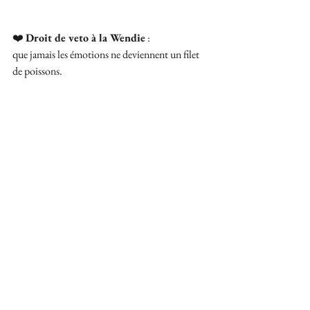
❤️ 
Droit de veto à la Wendie
 : 
que jamais les émotions ne deviennent un filet 
de poissons.
Wendie De Kandiss
Urbaniste des Émotions Perdues
qui hacke un « je t’aime » gratuit.
Œuvre littéraire polyscope.