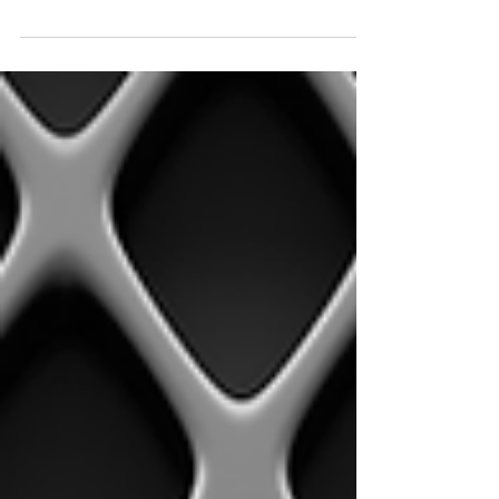
des visages et des expressions dans les objets du quotidien :
fissures, murs, sols ou détritus. À travers cinq cycles
artistiques, cette série explore la beauté cachée de l’ordinaire
et redonne une voix aux choses que l’on ne regarde plus.