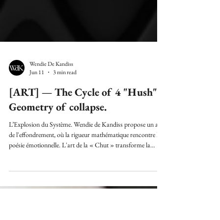
Wendie De Kandiss
Jun 11
3 min read
[ART] — The Cycle of 4 "Hush":
Geometry of collapse.
L’Explosion du Système. Wendie de Kandiss propose un art
de l'effondrement, où la rigueur mathématique rencontre la
poésie émotionnelle. L'art de la « Chut » transforme la
vulnérabilité en force, le chaos en élégance, et la ruine en
esthétique. L’effondrement devient alors un processus créatif