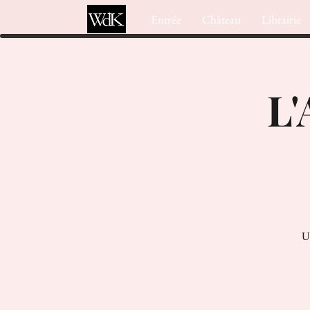
Entrée
Château
Librairie
L'
U