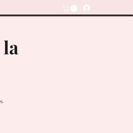
 la
s.