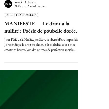
Wendie De Kandiss
28 févr.
2 min de lecture
[ BILLET D’HUMEUR ]
MANIFESTE — Le droit à la
nullité : Poésie de poubelle dorée.
Jour Férié de la Nullité, je célèbre la liberté d’être imparfaite.
Je revendique le droit au chaos, à la maladresse et à mes
émotions brutes, loin des normes de perfection sociale.
Wendie de Kandiss, littérature expérimentale et art
conceptuel.