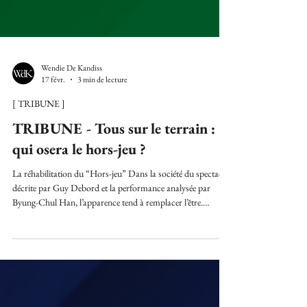
Wendie De Kandiss
17 févr.
3 min de lecture
[ TRIBUNE ]
TRIBUNE - Tous sur le terrain :
qui osera le hors-jeu ?
La réhabilitation du “Hors-jeu” Dans la société du spectacle
décrite par Guy Debord et la performance analysée par
Byung-Chul Han, l’apparence tend à remplacer l’être.
Choisir le retrait n’est pas une fuite, mais une liberté. Le
“hors-jeu” devient alors un espace préservé, une manière de